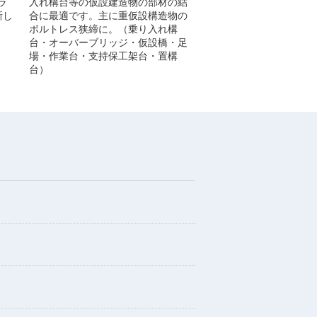
ラ
入れ構台等の仮設建造物の部材の結
新し
合に最適です。主に重仮設構造物の
ボルトレス狭締に。（乗り入れ構
台・オーバーブリッジ・仮設橋・足
場・作業台・支持保工架台・置構
台）