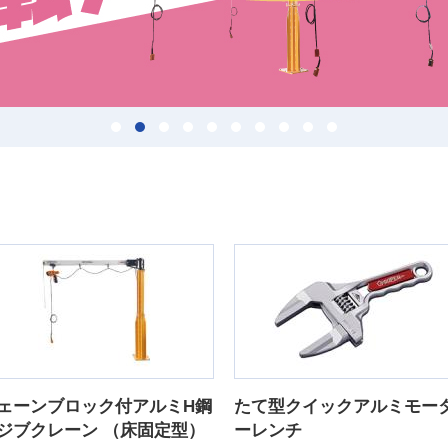
ェーンブロック付アルミH鋼
たて型クイックアルミモー
ジブクレーン （床固定型）
ーレンチ