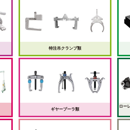
特注吊クランプ類
ロー
ギヤープーラ類