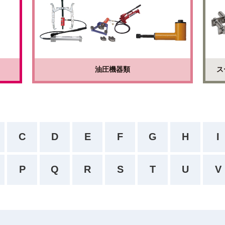
油圧機器類
ス
C
D
E
F
G
H
I
P
Q
R
S
T
U
V