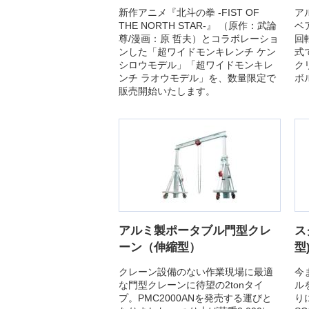
新作アニメ『北斗の拳 -FIST OF
ア
THE NORTH STAR-』 （原作：武論
ベ
尊/漫画：原 哲夫）とコラボレーショ
回
ンした「超ワイドモンキレンチ ケン
式
シロウモデル」「超ワイドモンキレ
ク
ンチ ラオウモデル」を、数量限定で
ボ
販売開始いたします。
アルミ製ポータブル門型クレ
ス
ーン（伸縮型）
型
クレーン設備のない作業現場に最適
今
な門型クレーンに待望の2tonタイ
ル
プ。PMC2000ANを発売する運びと
り