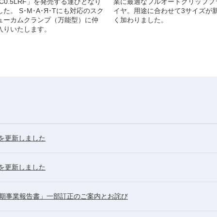
CC0.5LRF」を発売する運びとなり
業に最適なフルオートグリッププ
した。 S･M･A･Я･Tにも対応のスク
イヤ。用途に合わせて3サイズが
ューカムクランプ（万能型）に仲
く加わりました。
入りいたします。
報を更新しました
報を更新しました
6期事業報告書」一部訂正のご案内とお詫び