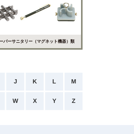
ーパーサニタリー（マグネット機器）類
J
K
L
M
W
X
Y
Z