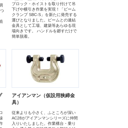
ブロック・ホイストを取り付けて吊
調
下げや横引き作業を実現！「ビーム
をつ
クランプ SBC-S」を新たに発売する
、
運びとなりました。ビームとの連結
箇
金具として工場、建築等あらゆる現
場向きです。 ハンドルを廻すだけで
簡単脱着。
プ
アイアンマン（仮設用狭締金
具）
ロ
従来よりも小さく、ふところが深い
線
AC28がアイアンマンシリーズに仲間
作
入りいたしました。作業構台・乗り