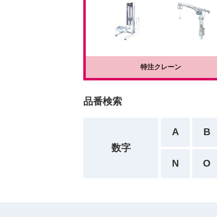
特注クレーン
品番検索
A
B
数字
N
O