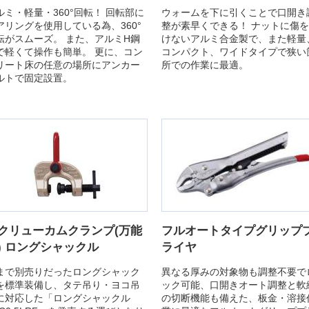
ルミ・軽量・360°回転！ 回転部に
ウォームを下に引くことで口開き
アリングを使用している為、360°
整が素早くできる！ ナットに傷
転がスムーズ。 また、アルミH鋼
けないアルミ合金製で、また軽量
で軽くて操作も簡単。 更に、コン
コンパクト、ワイドタイプで狭い
リート床の任意の場所にアンカー
所での作業に最適。
ルトで固定設置。
クリューカムクランプ(万能
フルオートタイプグリップ
) ロングシャックル
ライヤ
まで別売りだったロングシャック
異なる厚みの対象物も調整不要で
を標準装備し、タテ吊り・ヨコ吊
ック可能、口開きオート調整と軟
に対応した「ロングシャックル
の切断機能も備えた、板金・溶接