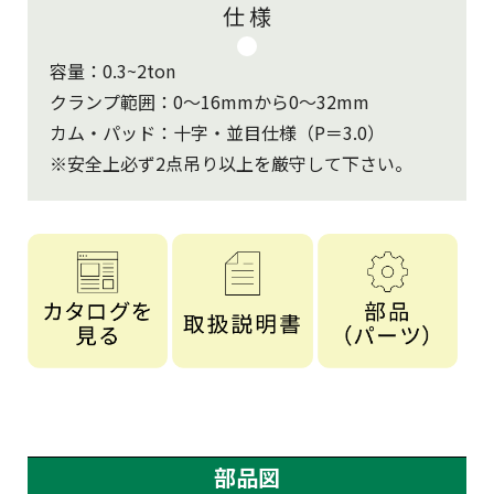
仕 様
容量：0.3~2ton
クランプ範囲：0～16mmから0～32mm
カム・パッド：十字・並目仕様（P＝3.0）
※安全上必ず2点吊り以上を厳守して下さい。
部品図