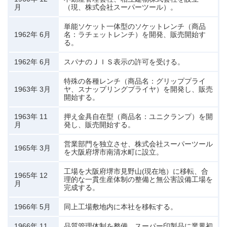
月
（現、株式会社スーパーツール）。
単能ソケット一体型のソケットレンチ（商品
1962年 6月
名：ラチェットレンチ）を開発、販売開始す
る。
1962年 6月
スパナのＪＩＳ表示の許可を受ける。
特殊の各種レンチ（商品名：グリッププライ
1963年 3月
ヤ、スナップリングプライヤ）を開発し、販売
開始する。
1963年 11
押え金具自在型（商品名：ユニクランプ）を開
月
発し、販売開始する。
営業部門を独立させ、株式会社スーパーツール
1965年 3月
を大阪府堺市南清水町に設立。
工場を大阪府堺市見野山(現在地）に移転、合
1965年 12
理的な一貫生産体制の整備と無公害設備工場を
月
完成する。
1966年 5月
同上工場敷地内に本社を移転する。
1966年 11
品質管理体制を整備、スーパー印製品に業界初