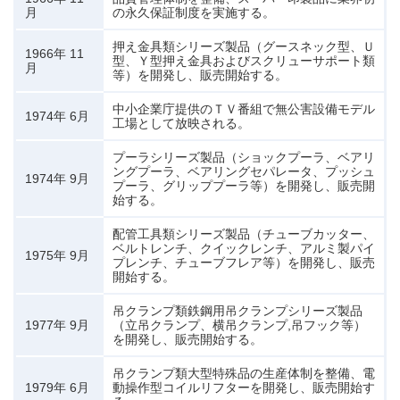
月
の永久保証制度を実施する。
押え金具類シリーズ製品（グースネック型、Ｕ
1966年 11
型、Ｙ型押え金具およびスクリューサポート類
月
等）を開発し、販売開始する。
中小企業庁提供のＴＶ番組で無公害設備モデル
1974年 6月
工場として放映される。
プーラシリーズ製品（ショックプーラ、ベアリ
ングプーラ、ベアリングセパレータ、プッシュ
1974年 9月
プーラ、グリッププーラ等）を開発し、販売開
始する。
配管工具類シリーズ製品（チューブカッター、
ベルトレンチ、クイックレンチ、アルミ製パイ
1975年 9月
プレンチ、チューブフレア等）を開発し、販売
開始する。
吊クランプ類鉄鋼用吊クランプシリーズ製品
1977年 9月
（立吊クランプ、横吊クランプ,吊フック等）
を開発し、販売開始する。
吊クランプ類大型特殊品の生産体制を整備、電
1979年 6月
動操作型コイルリフターを開発し、販売開始す